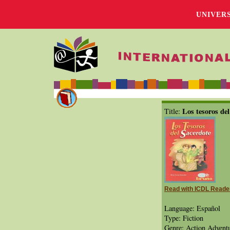
UNIVER
Los tesoros del
Title:
Read with ICDL Reade
Language: Español
Type: Fiction
Genre: Action Advent