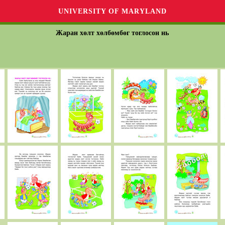
UNIVERSITY OF MARYLAND
Жаран хөлт хөлбөмбөг тоглосон нь