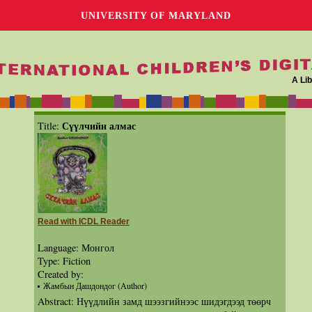
UNIVERSITY OF MARYLAND
A Lib
Сүүлчийн алмас
Title:
Read with ICDL Reader
Language: Монгол
Type: Fiction
Created by:
Жамбын Дашдондог (Author)
Abstract: Нүүдлийн замд шээзгийнээс шидэгдээд төөрч