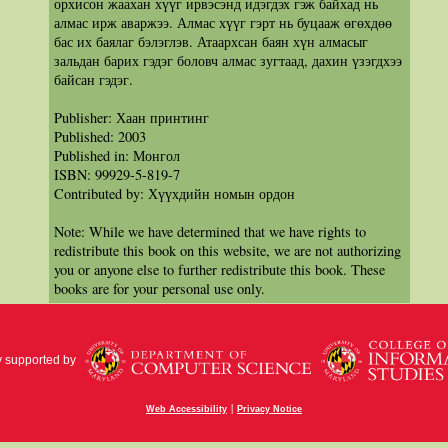
орхисон жаахан хүүг ирвэсэнд идэгдэх гэж байхад нь
алмас ирж аваржээ. Алмас хүүг гэрт нь буцааж өгөхдөө
бас их баялаг бэлэглэв. Атаархсан баян хүн алмасыг
зальдан барих гэдэг боловч алмас зугтаад, дахин үзэгдхээ
байсан гэдэг.
Publisher: Хаан принтинг
Published: 2003
Published in: Монгол
ISBN: 99929-5-819-7
Contributed by: Хүүхдийн номын ордон
Note: While we have determined that we have rights to
redistribute this book on this website, we are not authorizing
you or anyone else to further redistribute this book. These
books are for your personal use only.
y supported by
|
Web Accessibility
Privacy Notice