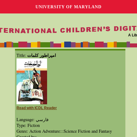
UNIVERSITY OF MARYLAND
A Lib
امپراطور كلمات
Title:
Read with ICDL Reader
Language: فارسي
Type: Fiction
Genre: Action Adventure:::Science Fiction and Fantasy
Created by: