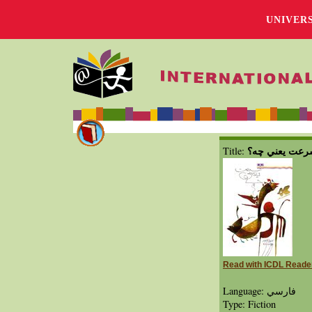
UNIVER
عت يعني چه؟
Title:
Read with ICDL Reade
Language: فارسي
Type: Fiction