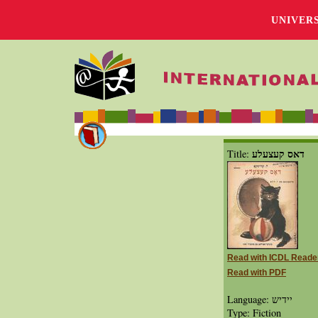
UNIVER
דאס קעצעלע
Title:
Read with ICDL Reade
Read with PDF
Language: יידיש
Type: Fiction