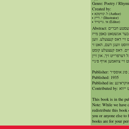
Genre: Poetry / Rhym
Created by:
ל. קוויטקא (Author)
י. דייץ (Illustrator)
אי. גרינזייד (Editor)
Abstract: א קליין יינגל און זיין קעצעלע זענען די בעסטע חברים
אבער אנשטאט כאפן מייז
 זיי דאס קעצעלע. ווען
וסט וועגן דעם, האט זי
יים. דאס קעצעלע קומט
 דערפרייט זיך, און זיין
זיי צוזאמען אויף ס׳ניי
Publisher: סס״ר
Published: 1935
Published in: קראינע
Contrib
This book is in the p
Note: While we have d
redistribute this book
you or anyone else to 
books are for your per