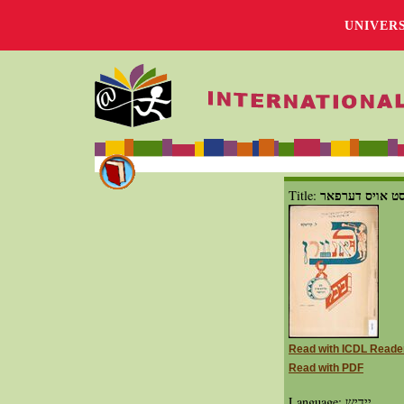
UNIVER
ט אויס דערפאר
Title:
Read with ICDL Reade
Read with PDF
Language: יידיש