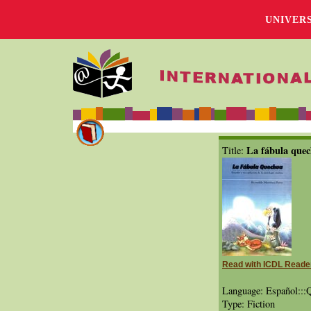
UNIVER
La fábula que
Title:
Read with ICDL Reade
Language: Español:::
Type: Fiction