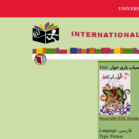
UNIVER
سباب بازي خوار
Title:
Read with ICDL Reade
Language: فارسي
Type: Fiction