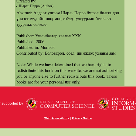
Created by:
Шарль Перро (Author)
Abstract: Алдарт үлгэрч Шарль Перро бүтээл болгондоо
үндэстнүүдийн өвөрмөц соёлд тулгуурлан бүтээлээ
туурвиж байжээ.
Publisher: Улаанбаатар хэвлэл ХХК
Published: 2006
Published in: Монгол
Contributed by: Боловсрол, соёл, шинжлэх ухааны яам
Note: While we have determined that we have rights to
redistribute this book on this website, we are not authorizing
you or anyone else to further redistribute this book. These
books are for your personal use only.
y supported by
|
Web Accessibility
Privacy Notice