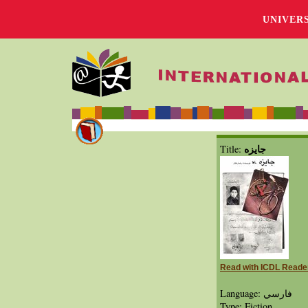
UNIVER
جايزه
Title:
Read with ICDL Reade
Language: فارسي
Type: Fiction