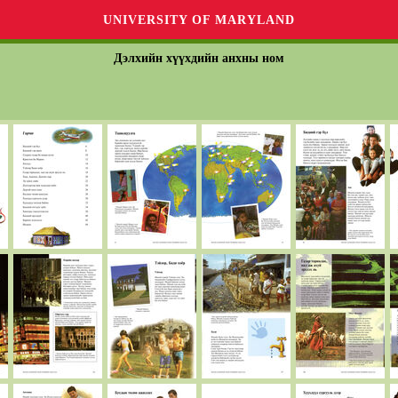
UNIVERSITY OF MARYLAND
Дэлхийн хүүхдийн анхны ном