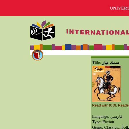
UNIVER
سمك عيار
Title:
Read with ICDL Reade
Language: فارسي
Type: Fiction
Genre: Classics:::Folk