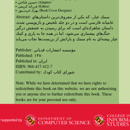
حسين فتاحي (Adaptor)
فرزانه كريمي (Editor)
بهزاد غريب‌پور (Book Cover Designer)
Abstract: سمك عيار، كه يكي از معروف‌‌‌ترين داستان‌هاي
عاميانه فارسي است و در دو جلد تلخيص و بازنويسي شده،
داستان شاهزاده‌اي است كه براي رسيدن به عشقش درگير
جنگ‌هاي بيشماري مي‌شود، اما در همه جا به ياري و كمك
عيار پيشه‌اي به نام سمك و يارانش از بن‌بست‌ها نجات مي‌يابد
Publisher: مؤسسه انتشارات قدياني
Published: ١٣٨۰
Published in: ايران
ISBN: 964-417-412-7
Contributed by: شوراي كتاب كودك
Note: While we have determined that we have rights to
redistribute this book on this website, we are not authorizing
you or anyone else to further redistribute this book. These
books are for your personal use only.
y supported by