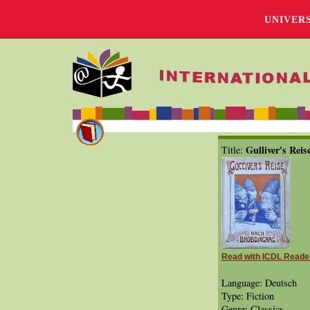
UNIVER
Gulliver's Rei
Title:
Read with ICDL Reade
Language: Deutsch
Type: Fiction
Genre: Classics