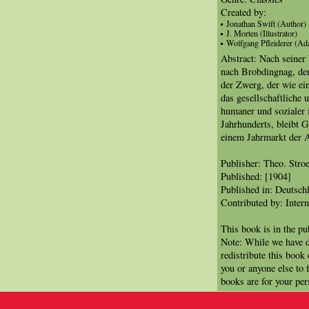
Created by:
Jonathan Swift (Author)
J. Morten (Illustrator)
Wolfgang Pfleiderer (Ada
Abstract: Nach seiner 
nach Brobdingnag, dem
der Zwerg, der wie ei
das gesellschaftliche
humaner und sozialer i
Jahrhunderts, bleibt G
einem Jahrmarkt der A
Publisher: Theo. Stroe
Published: [1904]
Published in: Deutsch
Contributed by: Intern
This book is in the p
Note: While we have d
redistribute this book
you or anyone else to 
books are for your per