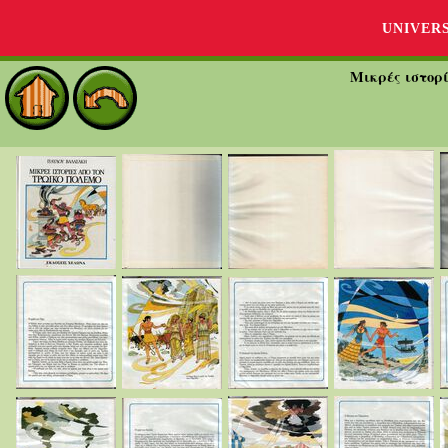
UNIVER
Μικρές ιστορ