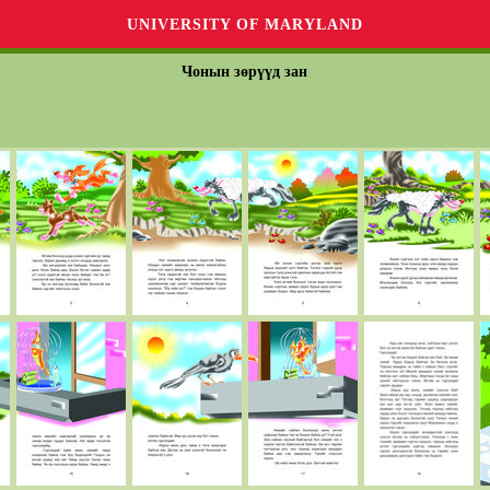
UNIVERSITY OF MARYLAND
Чонын зөрүүд зан