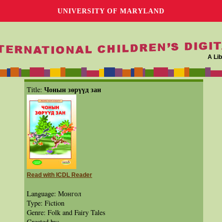
UNIVERSITY OF MARYLAND
A Lib
Чонын зөрүүд зан
Title:
Read with ICDL Reader
Language: Монгол
Type: Fiction
Genre: Folk and Fairy Tales
Created by: