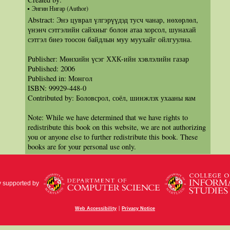
Энгин Нигар (Author)
Abstract: Энэ цуврал үлгэрүүдэд тусч чанар, нөхөрлөл,
үнэнч сэтгэлийн сайхныг болон атаа хорсол, шунахай
сэтгэл биеэ тоосон байдлын муу муухайг ойлгуулна.
Publisher: Мөнхийн үсэг ХХК-ийн хэвлэлийн газар
Published: 2006
Published in: Монгол
ISBN: 99929-448-0
Contributed by: Боловсрол, соёл, шинжлэх ухааны яам
Note: While we have determined that we have rights to
redistribute this book on this website, we are not authorizing
you or anyone else to further redistribute this book. These
books are for your personal use only.
y supported by
|
Web Accessibility
Privacy Notice